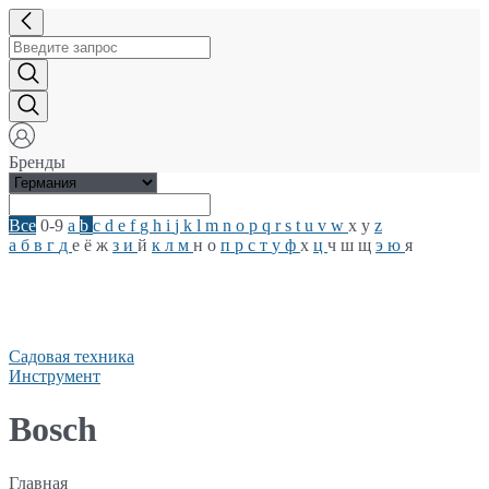
Бренды
Все
0-9
a
b
c
d
e
f
g
h
i
j
k
l
m
n
o
p
q
r
s
t
u
v
w
x
y
z
а
б
в
г
д
е
ё
ж
з
и
й
к
л
м
н
о
п
р
с
т
у
ф
х
ц
ч
ш
щ
э
ю
я
Садовая техника
Инструмент
Bosch
Главная