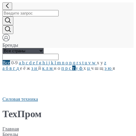
Бренды
Все
0-9
a
b
c
d
e
f
g
h
i
j
k
l
m
n
o
p
q
r
s
t
u
v
w
x
y
z
а
б
в
г
д
е
ё
ж
з
и
й
к
л
м
н
о
п
р
с
т
у
ф
х
ц
ч
ш
щ
э
ю
я
Силовая техника
ТехПром
Главная
Бренды