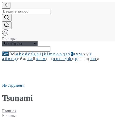
Бренды
Все
0-9
a
b
c
d
e
f
g
h
i
j
k
l
m
n
o
p
q
r
s
t
u
v
w
x
y
z
а
б
в
г
д
е
ё
ж
з
и
й
к
л
м
н
о
п
р
с
т
у
ф
х
ц
ч
ш
щ
э
ю
я
Инструмент
Tsunami
Главная
Бренды