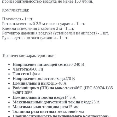
производительностью воздуха не менее 150 л/мин.
Комплектация:
Плазморез - 1 шт.
Резак плазменный 2.5 м с аксессуарами - 1 шт.
Клемма заземления с кабелем 2 м - 1 шт.
Регулятор давления воздуха (установлен на аппарат) - 1 шт.
Руководство по эксплуатации - 1 шт.
Технические характеристики:
Напряжение питающей сети
220-240 В
Частота
50/60 Гц
Тип сети
1 фаза
Напряжение холостого хода
270 В
Номинальный выход
15-40 A
Рабочий цикл (ПВ) на макс.токе40°С (IEC 60974-1)
35
%
20°С
60%
Номинальный ток на входе
14.8 А
Максимальный допустимый ток на входе
25 А
Максимальная толщина реза
15 мм
Толщина реза цветных металлов
9 мм
Производительность подключаемого компрессора
>