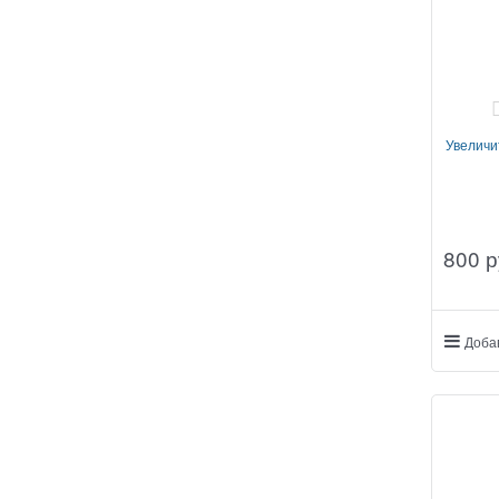
Увеличи
800
 р
Доба