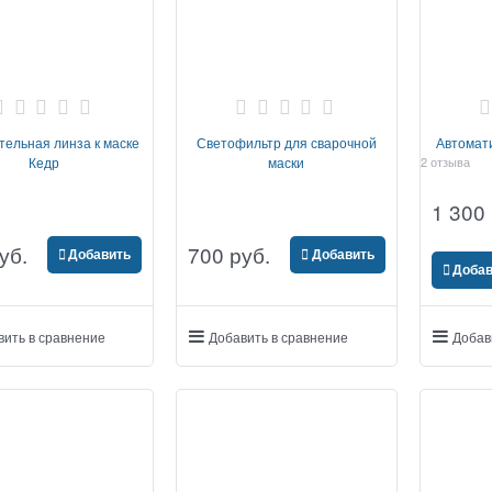
тельная линза к маске
Светофильтр для сварочной
Автомат
Кедр
маски
2 отзыва
1 300
уб.
700
 руб.
Добавить
Добавить
Добав
вить в сравнение
Добавить в сравнение
Добав