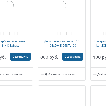
карбонатное стекло
Диоптрическая линза 100
Батарей
114х133х1мм.
(108x50х4) 55STL100
1шт. 
уб.
800
 руб.
100
 р
Добавить
Добавить
вить в сравнение
Добавить в сравнение
Добав