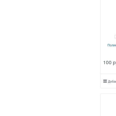
Поли
100
 р
Доба