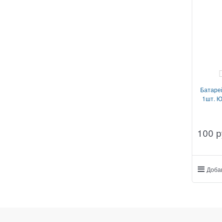
Батарей
1шт. 
100
 р
Доба