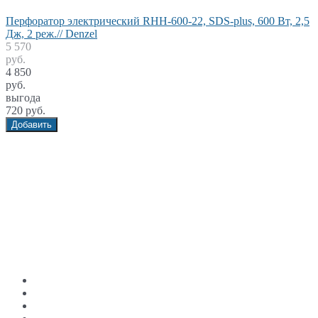
Перфоратор электрический RHH-600-22, SDS-plus, 600 Вт, 2,5
Дж, 2 реж.// Denzel
5 570
руб.
4 850
руб.
выгода
720 руб.
Добавить