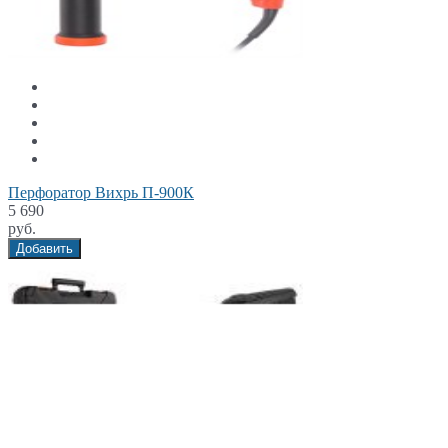
Перфоратор Вихрь П-900К
5 690
руб.
Добавить