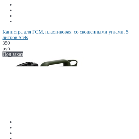
Канистра для ГСМ, пластиковая, со скошенными углами, 5
литров Stels
350
руб.
Под заказ