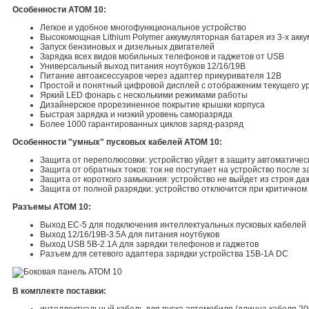
Особенности АТОМ 10:
Легкое и удобное многофункциональное устройство
Высокомощная Lithium Polymer аккумуляторная батарея из 3-х акк
Запуск бензиновых и дизельных двигателей
Зарядка всех видов мобильных телефонов и гаджетов от USB
Универсальный выход питания ноутбуков 12/16/19В
Питание автоаксессуаров через адаптер прикуривателя 12В
Простой и понятный цифровой дисплей с отображеним текущего у
Яркий LED фонарь с несколькими режимами работы
Дизайнерское прорезиненное покрытие крышки корпуса
Быстрая зарядка и низкий уровень саморазряда
Более 1000 гарантированных циклов заряд-разряд
Особенности "умных" пусковых кабелей ATOM 10:
Защита от переполюсовки: устройство уйдет в защиту автоматичес
Защита от обратных токов: ток не поступает на устройство после з
Защита от короткого замыкания: устройство не выйдет из строя даж
Защита от полной разрядки: устройство отключится при критично
Разъемы ATOM 10:
Выход EC-5 для подключения интеллектуальных пусковых кабелей
Выход 12/16/19В-3.5А для питания ноутбуков
Выход USB 5В-2.1А для зарядки телефонов и гаджетов
Разъем для сетевого адаптера зарядки устройства 15В-1А DC
В комплекте поставки:
интеллектуальный кабель для пуска автомобиля (длинна кабеля 20