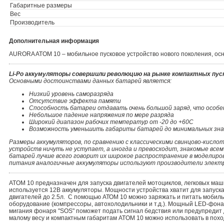
Габаритные размеры
Вес
Производитель
Дополнительная информация
AURORA ATOM 10 – мобильное пусковое устройство нового поколения, о
Li-Po аккумуляторы совершили революцию на рынке компактных пу
Основными достоинствами данных батарей является:
Низкий уровень саморазряда
Отсутствие эффекта памяти
Способность батареи отдавать очень большой заряд, что особе
Небольшое падение напряжения по мере разряда
Широкий диапазон рабочих температур от -20 до +60С
Возможность уменьшить габариты батарей до минимальных зна
Размеры аккумуляторов, по сравнению с классическими свинцово-кисл
устройств ничуть не уступает, а иногда и превосходит, знакомые вс
батарей лучше всего говорит их широкое распространение в моделиров
питания аналогичные аккумуляторы используют производители элект
ATOM 10 предназначен для запуска двигателей мотоциклов, легковых маши
используется 12В аккумуляторы. Мощности устройства хватит для запуск
двигателей до 2.5л. С помощью АТОМ 10 можно заряжать и питать мобил
оборудование (компрессоры, автохолодильники и т.д.). Мощный LED-фонар
мигания фонаря "SOS" поможет подать сигнал бедствия или предупредит 
малому весу и компактным габаритам ATOM 10 можно использовать в похо